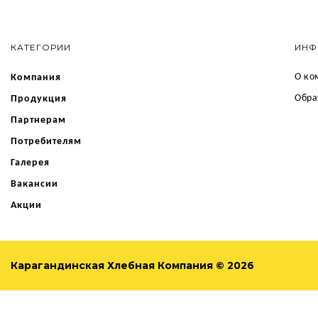
КАТЕГОРИИ
ИНФ
О ко
Компания
Обра
Продукция
Партнерам
Потребителям
Галерея
Вакансии
Акции
Карагандинская Хлебная Компания © 2026