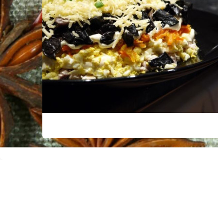
ые —
шт,
ук —
сли
т...
АНИЯ