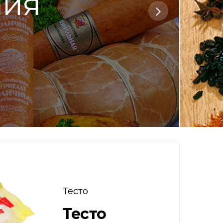
лия
Тесто
Тесто