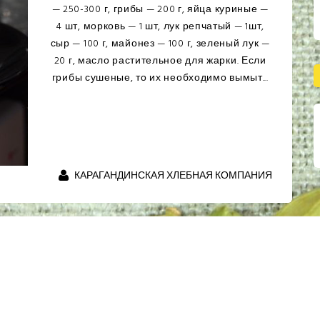
Как приготовить курицу, запеченную с
картофелем и сыром: Продукты Картофель
- 800 г Куриные голени - 800 г Лук репчатый
- 200 г Сыр твердый - 150 г Майонез - 200 г
Соль - по вкусу Перец черный молотый - по
вкусу Нарезаем картофель тонкими пл...
КАРАГАНДИНСКАЯ ХЛЕБНАЯ КОМПАНИЯ