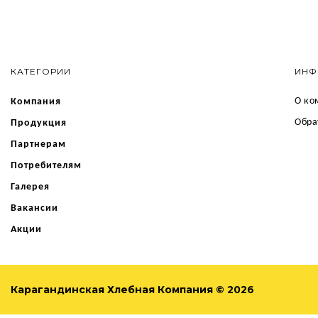
КАТЕГОРИИ
ИНФ
О ко
Компания
Обра
Продукция
Партнерам
Потребителям
Галерея
Вакансии
Акции
Карагандинская Хлебная Компания © 2026